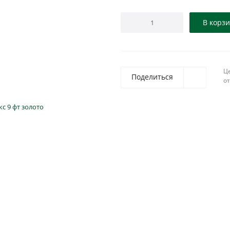
В корз
Ц
Поделиться
о