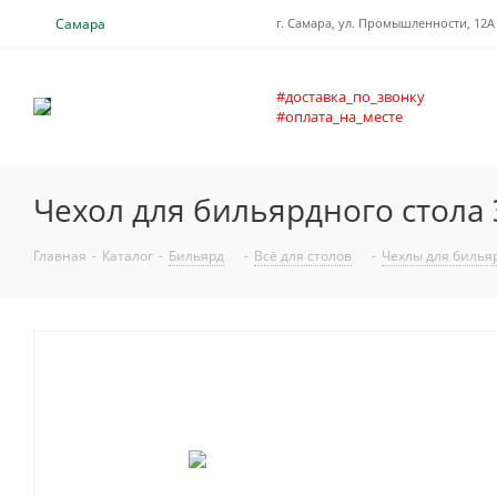
Самара
г. Самара, ул. Промышленности, 12А
#доставка_по_звонку
#оплата_на_месте
Чехол для бильярдного стола 
Главная
-
Каталог
-
Бильярд
-
Всё для столов
-
Чехлы для билья