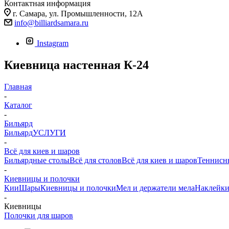
Контактная информация
г. Самара, ул. Промышленности, 12А
info@billiardsamara.ru
Instagram
Киевница настенная К-24
Главная
-
Каталог
-
Бильярд
Бильярд
УСЛУГИ
-
Всё для киев и шаров
Бильярдные столы
Всё для столов
Всё для киев и шаров
Теннисн
-
Киевницы и полочки
Кии
Шары
Киевницы и полочки
Мел и держатели мела
Наклейки
-
Киевницы
Полочки для шаров