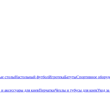
ые столы
Настольный футбол
Игротека
Батуты
Спортивное оборуд
 и аксессуары для киев
Перчатки
Чехлы и тубусы для киев
Уход з