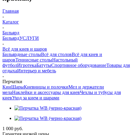
Главная
-
Каталог
-
Бильярд
Бильярд
УСЛУГИ
-
Всё для киев и шаров
Бильярдные столы
Всё для столов
Всё для киев и
шаров
Теннисные столы
Настольный
футбол
Игротека
Батуты
Спортивное оборудование
Товары для
отдыха
Интерьер и мебель
-
Перчатки
Кии
Шары
Киевницы и полочки
Мел и держатели
мела
Наклейки и аксессуары для киев
Чехлы и тубусы для
киев
Уход за кием и шарами
1 000
руб.
Гарантия низкой цены